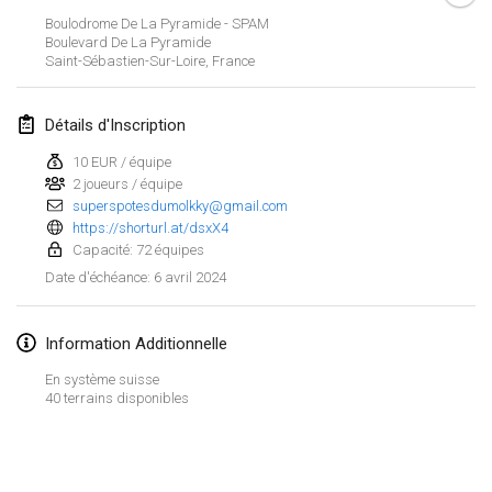
21 janv. 2024
|
Pologne
Boulodrome De La Pyramide - SPAM
Boulevard De La Pyramide
Tournoi de Mölkky - Lesfous Dubâtonvaigeois
Saint-Sébastien-Sur-Loire
,
France
27 janv. 2024
|
France
Détails d'Inscription
SingeliDuppeli
27 janv. 2024
|
Finlande
10 EUR / équipe
2 joueurs / équipe
superspotesdumolkky@gmail.com
février 2024
https://shorturl.at/dsxX4
Capacité: 72 équipes
US Mölkky Winter
6 avril 2024
Date d'échéance
:
2 févr. 2024
|
États-Unis
Information Additionnelle
SM HalliMölkky - Finnish Championship
3 févr. 2024
|
Finlande
En système suisse
40 terrains disponibles
Indoor de la CASAS
Afficher la liste
17 févr. 2024
|
France
Montrant
236
tournois
Maintenu par
Mölkk Your World