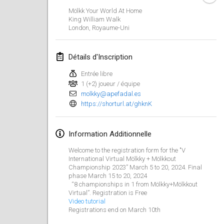
21 janv. 2024
|
Pologne
Mölkk Your World At Home
King William Walk
Tournoi de Mölkky - Lesfous Dubâtonvaigeois
London
,
Royaume-Uni
27 janv. 2024
|
France
Détails d'Inscription
SingeliDuppeli
27 janv. 2024
|
Finlande
Entrée libre
1 (+2) joueur / équipe
molkky@apefadal.es
février 2024
https://shorturl.at/ghknK
US Mölkky Winter
Information Additionnelle
2 févr. 2024
|
États-Unis
Welcome to the registration form for the "V
SM HalliMölkky - Finnish Championship
International Virtual Mölkky + Mölkkout
Championship 2023” March 5 to 20, 2024. Final
3 févr. 2024
|
Finlande
phase March 15 to 20, 2024
“8 championships in 1 from Mölkky+Mölkkout
Virtual”. Registration is Free
Indoor de la CASAS
Video tutorial
17 févr. 2024
|
France
Registrations end on March 10th