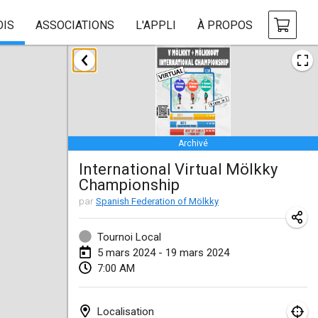
OIS
ASSOCIATIONS
L'APPLI
À PROPOS
janvier 2024
Deutsche Mölkky Meisterschaft - INDOOR / OPEN
20 janv. 2024
|
Allemagne
Archivé
Indoor Polish Open 2024 - Singles
International Virtual Mölkky
20 janv. 2024
|
Pologne
Championship
Open de Boulay Triplette
par
Spanish Federation of Mölkky
20 janv. 2024
|
France
Tournoi Local
Tournoi Mixte ASPTTOM
5 mars 2024 - 19 mars 2024
7:00 AM
20 janv. 2024
|
France
Indoor Polish Open 2024 - Doubles
Localisation