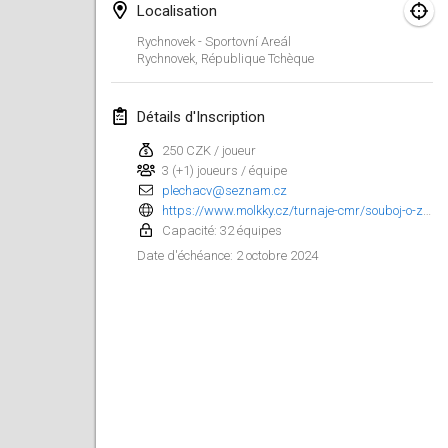
21 janv. 2024
|
Pologne
Localisation
Rychnovek - Sportovní Areál
Tournoi de Mölkky - Lesfous Dubâtonvaigeois
Rychnovek
,
République Tchèque
27 janv. 2024
|
France
Détails d'Inscription
SingeliDuppeli
27 janv. 2024
|
Finlande
250 CZK / joueur
3 (+1) joueurs / équipe
plechacv@seznam.cz
février 2024
https://www.molkky.cz/turnaje-cmr/souboj-o-zlatou-molkku/prihlaska/
Capacité: 32 équipes
US Mölkky Winter
2 octobre 2024
Date d'échéance
:
2 févr. 2024
|
États-Unis
SM HalliMölkky - Finnish Championship
3 févr. 2024
|
Finlande
Indoor de la CASAS
17 févr. 2024
|
France