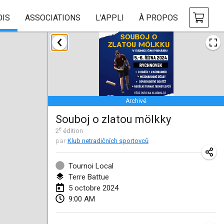
OIS
ASSOCIATIONS
L'APPLI
À PROPOS
janvier 2024
Deutsche Mölkky Meisterschaft - INDOOR / OPEN
20 janv. 2024
|
Allemagne
Archivé
Indoor Polish Open 2024 - Singles
Souboj o zlatou mölkky
20 janv. 2024
|
Pologne
e
2
édition
par
Klub netradičních sportovců
Open de Boulay Triplette
20 janv. 2024
|
France
Tournoi Local
Terre Battue
Tournoi Mixte ASPTTOM
5 octobre 2024
20 janv. 2024
|
France
9:00 AM
Indoor Polish Open 2024 - Doubles