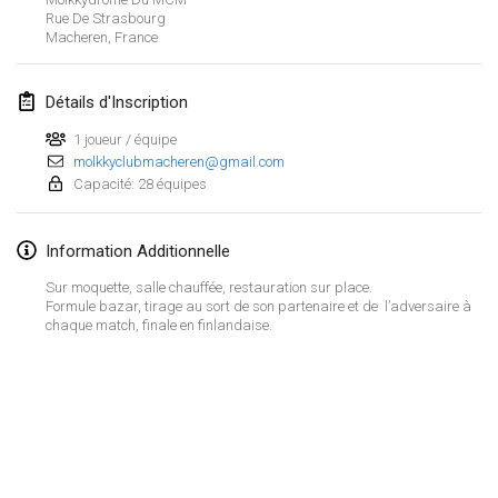
21 janv. 2024
|
Pologne
Rue De Strasbourg
Macheren
,
France
Tournoi de Mölkky - Lesfous Dubâtonvaigeois
27 janv. 2024
|
France
Détails d'Inscription
SingeliDuppeli
1 joueur / équipe
27 janv. 2024
molkkyclubmacheren@gmail.com
|
Finlande
Capacité: 28 équipes
février 2024
Information Additionnelle
US Mölkky Winter
Sur moquette, salle chauffée, restauration sur place.
2 févr. 2024
|
États-Unis
Formule bazar, tirage au sort de son partenaire et de l’adversaire à
chaque match, finale en finlandaise.
SM HalliMölkky - Finnish Championship
3 févr. 2024
|
Finlande
Indoor de la CASAS
Afficher la liste
17 févr. 2024
|
France
Montrant
236
tournois
Maintenu par
Mölkk Your World