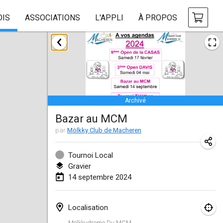
OIS
ASSOCIATIONS
L'APPLI
À PROPOS
janvier 2024
Deutsche Mölkky Meisterschaft - INDOOR / OPEN
20 janv. 2024
|
Allemagne
Archivé
Indoor Polish Open 2024 - Singles
Bazar au MCM
20 janv. 2024
|
Pologne
par
Mölkky Club de Macheren
Open de Boulay Triplette
20 janv. 2024
|
France
Tournoi Local
Gravier
Tournoi Mixte ASPTTOM
14 septembre 2024
20 janv. 2024
|
France
Localisation
Indoor Polish Open 2024 - Doubles
Mölkkydrome Du MCM