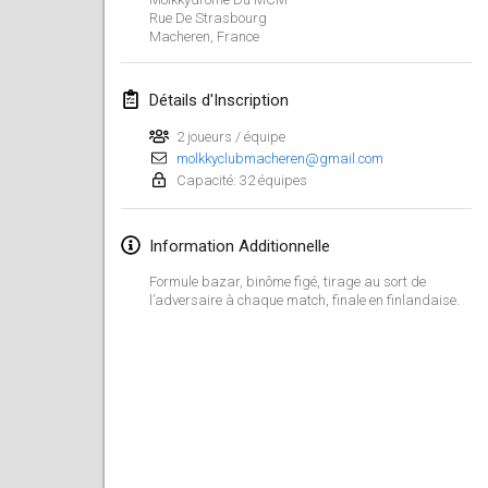
21 janv. 2024
|
Pologne
Rue De Strasbourg
Macheren
,
France
Tournoi de Mölkky - Lesfous Dubâtonvaigeois
27 janv. 2024
|
France
Détails d'Inscription
SingeliDuppeli
2 joueurs / équipe
27 janv. 2024
molkkyclubmacheren@gmail.com
|
Finlande
Capacité: 32 équipes
février 2024
Information Additionnelle
US Mölkky Winter
Formule bazar, binôme figé, tirage au sort de
2 févr. 2024
|
États-Unis
l’adversaire à chaque match, finale en finlandaise.
SM HalliMölkky - Finnish Championship
3 févr. 2024
|
Finlande
Indoor de la CASAS
17 févr. 2024
|
France