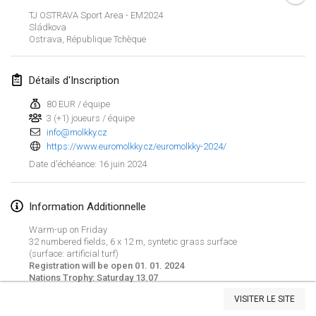
21 janv. 2024
|
Pologne
TJ OSTRAVA Sport Area - EM2024
Sládkova
Tournoi de Mölkky - Lesfous Dubâtonvaigeois
Ostrava
,
République Tchèque
27 janv. 2024
|
France
Détails d'Inscription
SingeliDuppeli
27 janv. 2024
|
Finlande
80 EUR / équipe
3 (+1) joueurs / équipe
info@molkky.cz
février 2024
https://www.euromolkky.cz/euromolkky-2024/
16 juin 2024
Date d'échéance
:
US Mölkky Winter
2 févr. 2024
|
États-Unis
Information Additionnelle
SM HalliMölkky - Finnish Championship
Warm-up on Friday
3 févr. 2024
|
Finlande
32 numbered fields, 6 x 12 m, syntetic grass surface
(surface: artificial turf)
Registration will be open 01. 01. 2024
Indoor de la CASAS
Nations Trophy: Saturday 13.07
Afficher la liste
17 févr. 2024
|
France
VISITER LE SITE
Montrant
236
tournois
Maintenu par
Mölkk Your World