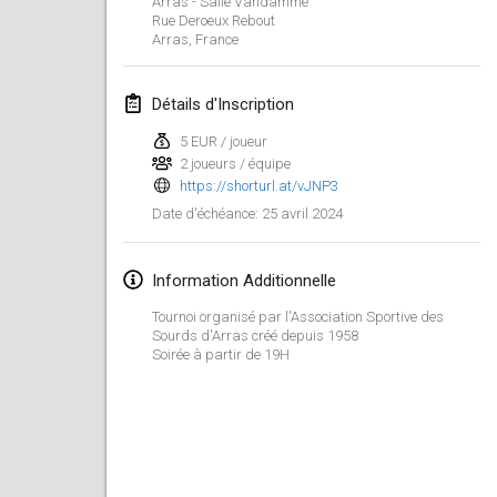
Arras - Salle Vandamme
21 janv. 2024
|
Pologne
Rue Deroeux Rebout
Arras
,
France
Tournoi de Mölkky - Lesfous Dubâtonvaigeois
27 janv. 2024
|
France
Détails d'Inscription
SingeliDuppeli
5 EUR / joueur
27 janv. 2024
|
Finlande
2 joueurs / équipe
https://shorturl.at/vJNP3
25 avril 2024
Date d'échéance
:
février 2024
US Mölkky Winter
Information Additionnelle
2 févr. 2024
|
États-Unis
Tournoi organisé par l'Association Sportive des
Sourds d'Arras créé depuis 1958
SM HalliMölkky - Finnish Championship
Soirée à partir de 19H
3 févr. 2024
|
Finlande
Indoor de la CASAS
17 févr. 2024
|
France