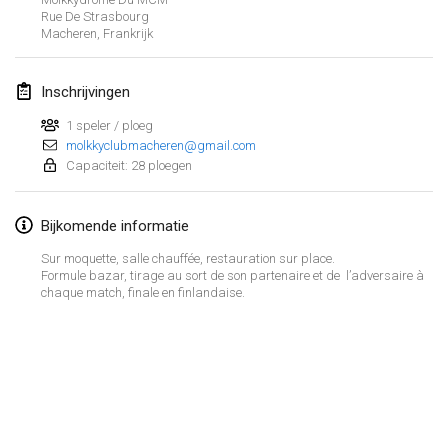
21 jan. 2024
|
Polen
Rue De Strasbourg
Macheren
,
Frankrijk
Tournoi de Mölkky - Lesfous Dubâtonvaigeois
27 jan. 2024
|
Frankrijk
Inschrijvingen
SingeliDuppeli
1 speler / ploeg
27 jan. 2024
molkkyclubmacheren@gmail.com
|
Finland
Capaciteit: 28 ploegen
februari 2024
Bijkomende informatie
US Mölkky Winter
Sur moquette, salle chauffée, restauration sur place.
2 feb. 2024
|
Verenigde Staten
Formule bazar, tirage au sort de son partenaire et de l’adversaire à
chaque match, finale en finlandaise.
SM HalliMölkky - Finnish Championship
3 feb. 2024
|
Finland
Indoor de la CASAS
Weergave lijst
17 feb. 2024
|
Frankrijk
236
tornooien weergegeven
Samengesteld door
Mölkk Your World