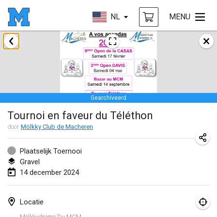
NL
MENU
januari 2024
Deutsche Mölkky Meisterschaft - INDOOR / OPEN
20 jan. 2024
|
Duitsland
Gearchiveerd
Indoor Polish Open 2024 - Singles
Tournoi en faveur du Téléthon
20 jan. 2024
|
Polen
door
Mölkky Club de Macheren
Open de Boulay Triplette
20 jan. 2024
|
Frankrijk
Plaatselijk Toernooi
Gravel
Tournoi Mixte ASPTTOM
14 december 2024
20 jan. 2024
|
Frankrijk
Locatie
Indoor Polish Open 2024 - Doubles
Mölkkydrome Du MCM