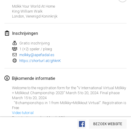
21 jan. 2024
|
Polen
Mölkk Your World At Home
King William Walk
Tournoi de Mölkky - Lesfous Dubâtonvaigeois
London
,
Verenigd Koninkrijk
27 jan. 2024
|
Frankrijk
Inschrijvingen
SingeliDuppeli
27 jan. 2024
|
Finland
Gratis inschrijving
1 (+2) speler / ploeg
molkky@apefadal.es
februari 2024
https://shorturl.at/ghknK
US Mölkky Winter
Bijkomende informatie
2 feb. 2024
|
Verenigde Staten
Welcome to the registration form for the "V International Virtual Mölkky
SM HalliMölkky - Finnish Championship
+ Mölkkout Championship 2023” March 5 to 20, 2024. Final phase
March 15 to 20, 2024
3 feb. 2024
|
Finland
“8 championships in 1 from Mölkky+Mölkkout Virtual”. Registration is
Free
Video tutorial
Indoor de la CASAS
Weergave lijst
Registrations end on March 10th
17 feb. 2024
|
Frankrijk
BEZOEK WEBSITE
236
tornooien weergegeven
Samengesteld door
Mölkk Your World