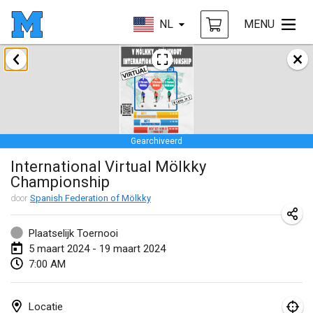
NL
MENU
januari 2024
Deutsche Mölkky Meisterschaft - INDOOR / OPEN
20 jan. 2024
|
Duitsland
Gearchiveerd
Indoor Polish Open 2024 - Singles
International Virtual Mölkky
20 jan. 2024
|
Polen
Championship
Open de Boulay Triplette
door
Spanish Federation of Mölkky
20 jan. 2024
|
Frankrijk
Plaatselijk Toernooi
Tournoi Mixte ASPTTOM
5 maart 2024 - 19 maart 2024
7:00 AM
20 jan. 2024
|
Frankrijk
Indoor Polish Open 2024 - Doubles
Locatie