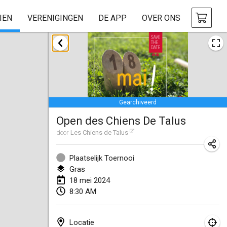
IEN
VERENIGINGEN
DE APP
OVER ONS
januari 2024
Deutsche Mölkky Meisterschaft - INDOOR / OPEN
20 jan. 2024
|
Duitsland
Gearchiveerd
Indoor Polish Open 2024 - Singles
Open des Chiens De Talus
20 jan. 2024
|
Polen
door
Les Chiens de Talus
Open de Boulay Triplette
20 jan. 2024
|
Frankrijk
Plaatselijk Toernooi
Gras
Tournoi Mixte ASPTTOM
18 mei 2024
8:30 AM
20 jan. 2024
|
Frankrijk
Indoor Polish Open 2024 - Doubles
Locatie