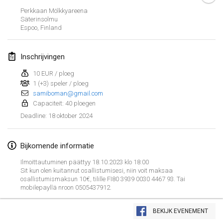
21 jan. 2024
|
Polen
Perkkaan Mölkkyareena
Säterinsolmu
Tournoi de Mölkky - Lesfous Dubâtonvaigeois
Espoo
,
Finland
27 jan. 2024
|
Frankrijk
Inschrijvingen
SingeliDuppeli
27 jan. 2024
|
Finland
10 EUR / ploeg
1 (+3) speler / ploeg
samiboman@gmail.com
februari 2024
Capaciteit: 40 ploegen
18 oktober 2024
Deadline
:
US Mölkky Winter
2 feb. 2024
|
Verenigde Staten
Bijkomende informatie
SM HalliMölkky - Finnish Championship
Ilmoittautuminen päättyy 18.10.2023 klo 18:00
3 feb. 2024
|
Finland
Sit kun olen kuitannut osallistumisesi, niin voit maksaa
osallistumismaksun 10€, tilille FI80 3939 0030 4467 93. Tai
mobilepayllä nroon 0505437912.
Indoor de la CASAS
Weergave lijst
17 feb. 2024
|
Frankrijk
BEKIJK EVENEMENT
236
tornooien weergegeven
Samengesteld door
Mölkk Your World