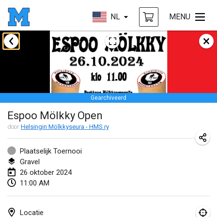
NL
MENU
januari 2024
Deutsche Mölkky Meisterschaft - INDOOR / OPEN
20 jan. 2024
|
Duitsland
Gearchiveerd
Indoor Polish Open 2024 - Singles
Espoo Mölkky Open
20 jan. 2024
|
Polen
door
Helsingin Mölkkyseura - HMS ry
Open de Boulay Triplette
20 jan. 2024
|
Frankrijk
Plaatselijk Toernooi
Gravel
Tournoi Mixte ASPTTOM
26 oktober 2024
11:00 AM
20 jan. 2024
|
Frankrijk
Indoor Polish Open 2024 - Doubles
Locatie