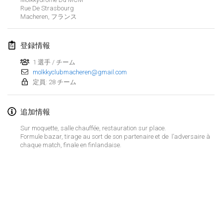
2024年1月21日
|
ポーランド
Rue De Strasbourg
Macheren
,
フランス
Tournoi de Mölkky - Lesfous Dubâtonvaigeois
2024年1月27日
|
フランス
登録情報
SingeliDuppeli
1 選手 / チーム
2024年1月27日
molkkyclubmacheren@gmail.com
|
フィンランド
定員: 28 チーム
2024年2月
追加情報
US Mölkky Winter
Sur moquette, salle chauffée, restauration sur place.
2024年2月2日
|
アメリカ合衆国
Formule bazar, tirage au sort de son partenaire et de l’adversaire à
chaque match, finale en finlandaise.
SM HalliMölkky - Finnish Championship
2024年2月3日
|
フィンランド
Indoor de la CASAS
リストを表示
2024年2月17日
|
フランス
表示中
236
トーナメント
監修:
Mölkk Your World