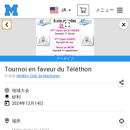
JA
メニュー
2024年1月
Deutsche Mölkky Meisterschaft - INDOOR / OPEN
2024年1月20日
|
ドイツ
アーカイブ
Indoor Polish Open 2024 - Singles
Tournoi en faveur du Téléthon
2024年1月20日
|
ポーランド
作成者
Mölkky Club de Macheren
Open de Boulay Triplette
2024年1月20日
|
フランス
地域大会
砂利
Tournoi Mixte ASPTTOM
2024年12月14日
2024年1月20日
|
フランス
場所
Indoor Polish Open 2024 - Doubles
Mölkkydrome Du MCM