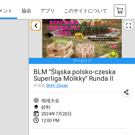
メント
協会
アプリ
このサイトについて
2024年1月
Deutsche Mölkky Meisterschaft - INDOOR / OPEN
2024年1月20日
|
ドイツ
アーカイブ
Indoor Polish Open 2024 - Singles
BLM "Śląska polsko-czeska
2024年1月20日
|
ポーランド
Superliga Mölkky" Runda II
Open de Boulay Triplette
作成者
ŚKKF Zbijaki
2024年1月20日
|
フランス
地域大会
Tournoi Mixte ASPTTOM
砂利
2024年7月20日
2024年1月20日
|
フランス
12:00 PM
Indoor Polish Open 2024 - Doubles