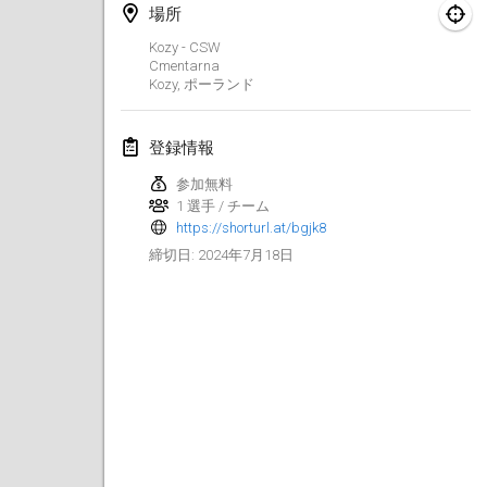
2024年1月21日
|
ポーランド
場所
Kozy - CSW
Tournoi de Mölkky - Lesfous Dubâtonvaigeois
Cmentarna
2024年1月27日
|
フランス
Kozy
,
ポーランド
SingeliDuppeli
登録情報
2024年1月27日
|
フィンランド
参加無料
1 選手 / チーム
2024年2月
https://shorturl.at/bgjk8
2024年7月18日
締切日
:
US Mölkky Winter
2024年2月2日
|
アメリカ合衆国
SM HalliMölkky - Finnish Championship
2024年2月3日
|
フィンランド
Indoor de la CASAS
2024年2月17日
|
フランス