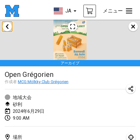
JA
メニュー
2024年1月
Deutsche Mölkky Meisterschaft - INDOOR / OPEN
2024年1月20日
|
ドイツ
アーカイブ
Indoor Polish Open 2024 - Singles
Open Grégorien
2024年1月20日
|
ポーランド
作成者
MCG Mölkky Club Grégorien
Open de Boulay Triplette
2024年1月20日
|
フランス
地域大会
砂利
Tournoi Mixte ASPTTOM
2024年6月29日
9:00 AM
2024年1月20日
|
フランス
Indoor Polish Open 2024 - Doubles
場所