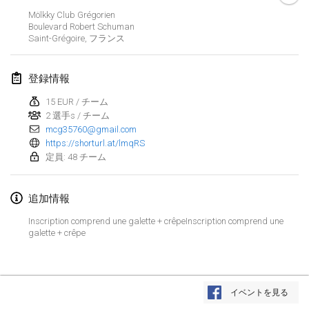
2024年1月21日
|
ポーランド
Mölkky Club Grégorien
Boulevard Robert Schuman
Tournoi de Mölkky - Lesfous Dubâtonvaigeois
Saint-Grégoire
,
フランス
2024年1月27日
|
フランス
登録情報
SingeliDuppeli
2024年1月27日
|
フィンランド
15 EUR / チーム
2 選手s / チーム
mcg35760@gmail.com
2024年2月
https://shorturl.at/lmqRS
定員: 48 チーム
US Mölkky Winter
2024年2月2日
|
アメリカ合衆国
追加情報
SM HalliMölkky - Finnish Championship
Inscription comprend une galette + crêpeInscription comprend une
galette + crêpe
2024年2月3日
|
フィンランド
Indoor de la CASAS
リストを表示
2024年2月17日
|
フランス
イベントを見る
表示中
236
トーナメント
監修:
Mölkk Your World