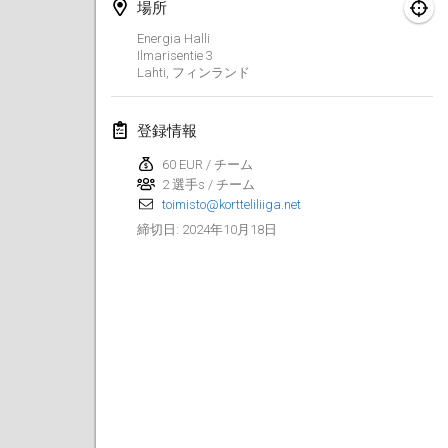
2024年1月21日
|
ポーランド
場所
Energia Halli
Tournoi de Mölkky - Lesfous Dubâtonvaigeois
Ilmarisentie
3
Lahti
,
フィンランド
2024年1月27日
|
フランス
SingeliDuppeli
登録情報
2024年1月27日
|
フィンランド
60 EUR / チーム
2 選手s / チーム
2024年2月
toimisto@kortteliliiga.net
2024年10月18日
締切日
:
US Mölkky Winter
2024年2月2日
|
アメリカ合衆国
SM HalliMölkky - Finnish Championship
2024年2月3日
|
フィンランド
Indoor de la CASAS
2024年2月17日
|
フランス