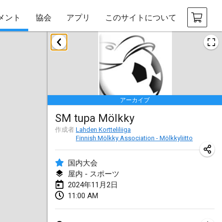
メント
協会
アプリ
このサイトについて
2024年1月
Deutsche Mölkky Meisterschaft - INDOOR / OPEN
2024年1月20日
|
ドイツ
アーカイブ
Indoor Polish Open 2024 - Singles
SM tupa Mölkky
2024年1月20日
|
ポーランド
作成者
Lahden Kortteliliiga
Finnish Mölkky Association - Mölkkyliitto
Open de Boulay Triplette
2024年1月20日
|
フランス
国内大会
屋内 - スポーツ
Tournoi Mixte ASPTTOM
2024年11月2日
2024年1月20日
|
フランス
11:00 AM
Indoor Polish Open 2024 - Doubles