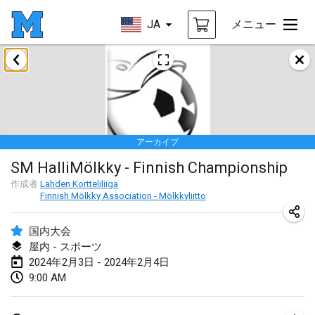
JA
メニュー
2024年1月
Deutsche Mölkky Meisterschaft - INDOOR / OPEN
2024年1月20日
|
ドイツ
アーカイブ
Indoor Polish Open 2024 - Singles
SM HalliMölkky - Finnish Championship
2024年1月20日
|
ポーランド
作成者
Lahden Kortteliliiga
Finnish Mölkky Association - Mölkkyliitto
Open de Boulay Triplette
2024年1月20日
|
フランス
国内大会
屋内 - スポーツ
Tournoi Mixte ASPTTOM
2024年2月3日 - 2024年2月4日
2024年1月20日
|
フランス
9:00 AM
Indoor Polish Open 2024 - Doubles