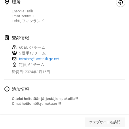
2024年1月21日
|
ポーランド
場所
Energia Halli
Tournoi de Mölkky - Lesfous Dubâtonvaigeois
Ilmarisentie
3
Lahti
,
フィンランド
2024年1月27日
|
フランス
SingeliDuppeli
登録情報
2024年1月27日
|
フィンランド
60 EUR / チーム
2 選手s / チーム
2024年2月
toimisto@kortteliliiga.net
定員: 64 チーム
US Mölkky Winter
2024年1月15日
締切日
:
2024年2月2日
|
アメリカ合衆国
追加情報
SM HalliMölkky - Finnish Championship
2024年2月3日
|
フィンランド
Ottelut heitetään järjestäjien pakoilla!!!
Omat heittomölkyt mukaan !!!
Indoor de la CASAS
リストを表示
2024年2月17日
|
フランス
ウェブサイトを訪問
表示中
236
トーナメント
監修:
Mölkk Your World