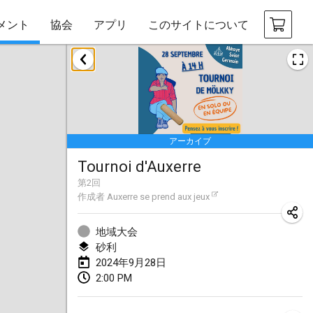
メント
協会
アプリ
このサイトについて
2024年1月
Deutsche Mölkky Meisterschaft - INDOOR / OPEN
2024年1月20日
|
ドイツ
アーカイブ
Indoor Polish Open 2024 - Singles
Tournoi d'Auxerre
2024年1月20日
|
ポーランド
第
2
回
作成者
Auxerre se prend aux jeux
Open de Boulay Triplette
2024年1月20日
|
フランス
地域大会
砂利
Tournoi Mixte ASPTTOM
2024年9月28日
2024年1月20日
|
フランス
2:00 PM
Indoor Polish Open 2024 - Doubles