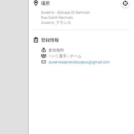
2024年1月21日
|
ポーランド
場所
Auxerre - Abbaye St Germain
Tournoi de Mölkky - Lesfous Dubâtonvaigeois
Rue Saint-Germain
2024年1月27日
|
フランス
Auxerre
,
フランス
SingeliDuppeli
登録情報
2024年1月27日
|
フィンランド
参加無料
1 (+1) 選手 / チーム
2024年2月
auxerreseprendauxjeux@gmail.com
US Mölkky Winter
2024年2月2日
|
アメリカ合衆国
SM HalliMölkky - Finnish Championship
2024年2月3日
|
フィンランド
Indoor de la CASAS
2024年2月17日
|
フランス