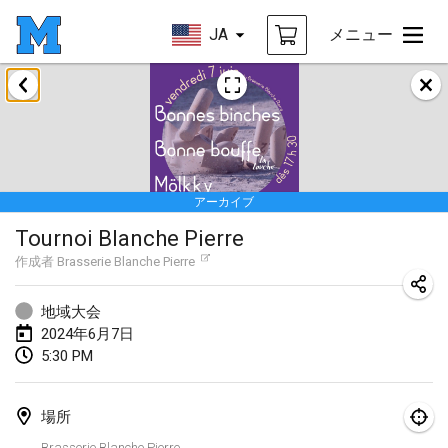
JA
メニュー
2024年1月
Deutsche Mölkky Meisterschaft - INDOOR / OPEN
2024年1月20日
|
ドイツ
アーカイブ
Indoor Polish Open 2024 - Singles
Tournoi Blanche Pierre
2024年1月20日
|
ポーランド
作成者
Brasserie Blanche Pierre
Open de Boulay Triplette
2024年1月20日
|
フランス
地域大会
2024年6月7日
Tournoi Mixte ASPTTOM
5:30 PM
2024年1月20日
|
フランス
場所
Indoor Polish Open 2024 - Doubles
Brasserie Blanche Pierre