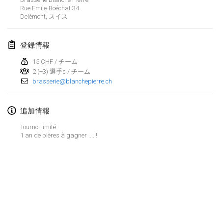
2024年1月21日
|
ポーランド
Rue Emile-Boéchat
34
Delémont
,
スイス
Tournoi de Mölkky - Lesfous Dubâtonvaigeois
2024年1月27日
|
フランス
登録情報
SingeliDuppeli
15 CHF / チーム
2024年1月27日
2 (+3) 選手s / チーム
|
フィンランド
brasserie@blanchepierre.ch
2024年2月
追加情報
US Mölkky Winter
Tournoi limité
2024年2月2日
|
アメリカ合衆国
1 an de bières à gagner ....!!!
SM HalliMölkky - Finnish Championship
2024年2月3日
|
フィンランド
Indoor de la CASAS
リストを表示
2024年2月17日
|
フランス
表示中
236
トーナメント
監修:
Mölkk Your World