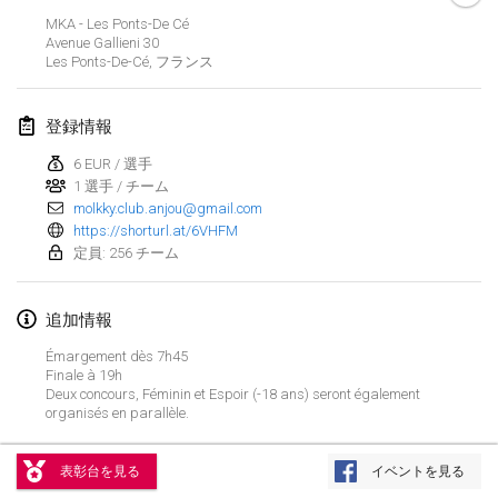
2024年1月21日
|
ポーランド
MKA - Les Ponts-De Cé
Avenue Gallieni
30
Tournoi de Mölkky - Lesfous Dubâtonvaigeois
Les Ponts-De-Cé
,
フランス
2024年1月27日
|
フランス
登録情報
SingeliDuppeli
2024年1月27日
|
フィンランド
6 EUR / 選手
1 選手 / チーム
molkky.club.anjou@gmail.com
2024年2月
https://shorturl.at/6VHFM
定員: 256 チーム
US Mölkky Winter
2024年2月2日
|
アメリカ合衆国
追加情報
SM HalliMölkky - Finnish Championship
Émargement dès 7h45
Finale à 19h
2024年2月3日
|
フィンランド
Deux concours, Féminin et Espoir (-18 ans) seront également
organisés en parallèle.
Indoor de la CASAS
リストを表示
2024年2月17日
|
フランス
表彰台を見る
イベントを見る
表示中
236
トーナメント
監修:
Mölkk Your World