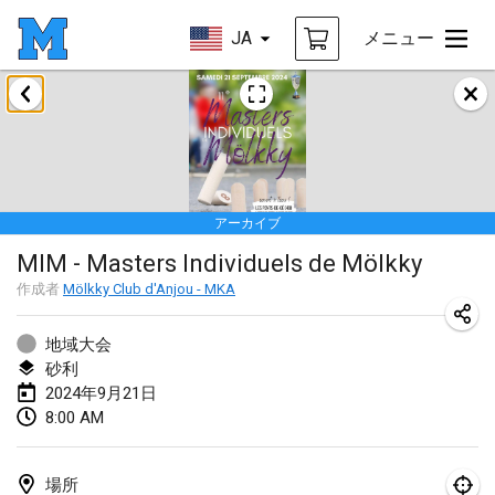
JA
メニュー
2024年1月
Deutsche Mölkky Meisterschaft - INDOOR / OPEN
2024年1月20日
|
ドイツ
アーカイブ
Indoor Polish Open 2024 - Singles
MIM - Masters Individuels de Mölkky
2024年1月20日
|
ポーランド
作成者
Mölkky Club d'Anjou - MKA
Open de Boulay Triplette
2024年1月20日
|
フランス
地域大会
砂利
Tournoi Mixte ASPTTOM
2024年9月21日
8:00 AM
2024年1月20日
|
フランス
Indoor Polish Open 2024 - Doubles
場所