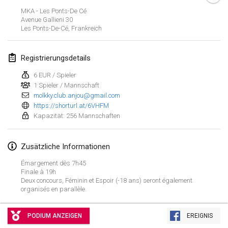
21. Jan. 2024
|
Polen
MKA - Les Ponts-De Cé
Avenue Gallieni
30
Tournoi de Mölkky - Lesfous Dubâtonvaigeois
Les Ponts-De-Cé
,
Frankreich
27. Jan. 2024
|
Frankreich
Registrierungsdetails
SingeliDuppeli
27. Jan. 2024
|
Finnland
6 EUR / Spieler
1 Spieler / Mannschaft
molkky.club.anjou@gmail.com
Februar 2024
https://shorturl.at/6VHFM
Kapazität: 256 Mannschaften
US Mölkky Winter
2. Feb. 2024
|
Vereinigte Staaten
Zusätzliche Informationen
SM HalliMölkky - Finnish Championship
Émargement dès 7h45
Finale à 19h
3. Feb. 2024
|
Finnland
Deux concours, Féminin et Espoir (-18 ans) seront également
organisés en parallèle.
Indoor de la CASAS
Liste anzeigen
17. Feb. 2024
|
Frankreich
PODIUM ANZEIGEN
EREIGNIS
236
Turnieren angezeigt
Kuratiert von
Mölkk Your World