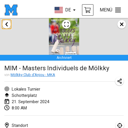
DE
MENÜ
Januar 2024
Deutsche Mölkky Meisterschaft - INDOOR / OPEN
20. Jan. 2024
|
Deutschland
Archiviert
Indoor Polish Open 2024 - Singles
MIM - Masters Individuels de Mölkky
20. Jan. 2024
|
Polen
von
Mölkky Club d'Anjou - MKA
Open de Boulay Triplette
20. Jan. 2024
|
Frankreich
Lokales Turnier
Schotterplatz
Tournoi Mixte ASPTTOM
21. September 2024
8:00 AM
20. Jan. 2024
|
Frankreich
Indoor Polish Open 2024 - Doubles
Standort