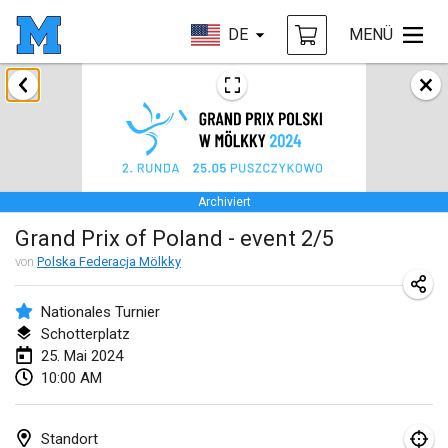
DE
MENÜ
Januar 2024
Deutsche Mölkky Meisterschaft - INDOOR / OPEN
20. Jan. 2024
|
Deutschland
Archiviert
Indoor Polish Open 2024 - Singles
Grand Prix of Poland - event 2/5
20. Jan. 2024
|
Polen
von
Polska Federacja Mölkky
Open de Boulay Triplette
20. Jan. 2024
|
Frankreich
Nationales Turnier
Schotterplatz
Tournoi Mixte ASPTTOM
25. Mai 2024
10:00 AM
20. Jan. 2024
|
Frankreich
Indoor Polish Open 2024 - Doubles
Standort