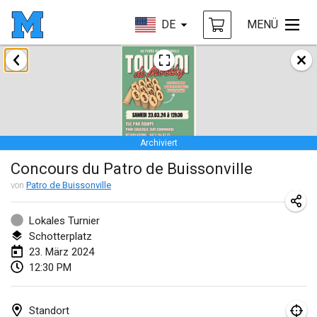
DE
MENÜ
Januar 2024
Deutsche Mölkky Meisterschaft - INDOOR / OPEN
20. Jan. 2024
|
Deutschland
Archiviert
Indoor Polish Open 2024 - Singles
Concours du Patro de Buissonville
20. Jan. 2024
|
Polen
von
Patro de Buissonville
Open de Boulay Triplette
20. Jan. 2024
|
Frankreich
Lokales Turnier
Schotterplatz
Tournoi Mixte ASPTTOM
23. März 2024
12:30 PM
20. Jan. 2024
|
Frankreich
Indoor Polish Open 2024 - Doubles
Standort