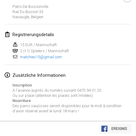
21. Jan. 2024
|
Polen
Patro De Buissonville
Rue Du Busson
33
Tournoi de Mölkky - Lesfous Dubâtonvaigeois
Navaugle
,
Belgien
27. Jan. 2024
|
Frankreich
Registrierungsdetails
SingeliDuppeli
27. Jan. 2024
|
Finnland
15 EUR / Mannschaft
2 (+1) Spielers / Mannschaft
matchieu15@gmail.com
Februar 2024
US Mölkky Winter
Zusätzliche Informationen
2. Feb. 2024
|
Vereinigte Staaten
Inscription
A l'avance auprès du numéro suivant 0473 94 01 25
Ou sur place (attention les places sont limitées)
SM HalliMölkky - Finnish Championship
Nourriture
3. Feb. 2024
|
Finnland
Des pains saucisses seront disponibles pour le midi à condition
d'avoir réservé avant le lundi 18 mars !
Indoor de la CASAS
Liste anzeigen
17. Feb. 2024
|
Frankreich
EREIGNIS
236
Turnieren angezeigt
Kuratiert von
Mölkk Your World