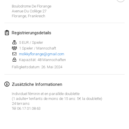
21. Jan. 2024
|
Polen
Boulodrome De Florange
Avenue Du Collège
27
Tournoi de Mölkky - Lesfous Dubâtonvaigeois
Florange
,
Frankreich
27. Jan. 2024
|
Frankreich
Registrierungsdetails
SingeliDuppeli
27. Jan. 2024
|
Finnland
5 EUR / Spieler
1 Spieler / Mannschaft
molkkyflorange@gmail.com
Februar 2024
Kapazität: 48 Mannschaften
26. Mai 2024
Fälligkeitsdatum
:
US Mölkky Winter
2. Feb. 2024
|
Vereinigte Staaten
Zusätzliche Informationen
SM HalliMölkky - Finnish Championship
Individuel féminin et en parallèle doublette
3. Feb. 2024
|
Finnland
(1 adulte+1enfants de moins de 15 ans: 5€ la doublette)
24 terrains
Tél 06.17.01.08.63
Indoor de la CASAS
Liste anzeigen
17. Feb. 2024
|
Frankreich
236
Turnieren angezeigt
Kuratiert von
Mölkk Your World