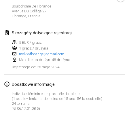
21 sty 2024
|
Polska
Boulodrome De Florange
Avenue Du Collège
27
Tournoi de Mölkky - Lesfous Dubâtonvaigeois
Florange
,
Francja
27 sty 2024
|
Francja
Szczegóły dotyczące rejestracji
SingeliDuppeli
27 sty 2024
|
Finlandia
5 EUR / gracz
1 gracz / drużyna
molkkyflorange@gmail.com
luty 2024
Max. liczba drużyn: 48 drużyna
26 maja 2024
Rejestracja do
:
US Mölkky Winter
2 lut 2024
|
Stany Zjednoczone
Dodatkowe informacje
SM HalliMölkky - Finnish Championship
Individuel féminin et en parallèle doublette
3 lut 2024
|
Finlandia
(1 adulte+1enfants de moins de 15 ans: 5€ la doublette)
24 terrains
Tél 06.17.01.08.63
Indoor de la CASAS
Lista widoku
17 lut 2024
|
Francja
Wyświetlanie
236
turniejów
Kuratorowany przez
Mölkk Your World