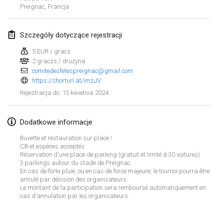
21 sty 2024
|
Polska
Preignac
,
Francja
Tournoi de Mölkky - Lesfous Dubâtonvaigeois
Szczegóły dotyczące rejestracji
27 sty 2024
|
Francja
5 EUR / gracz
SingeliDuppeli
2 graczs / drużyna
27 sty 2024
comitedesfetespreignac@gmail.com
|
Finlandia
https://shorturl.at/imzJV
13 kwietnia 2024
Rejestracja do
:
luty 2024
US Mölkky Winter
Dodatkowe informacje
2 lut 2024
|
Stany Zjednoczone
Buvette et restauration sur place !
CB et espèces acceptés
SM HalliMölkky - Finnish Championship
Réservation d'une place de parking (gratuit et limité à 30 voitures)
3 parkings autour du stade de Preignac
3 lut 2024
|
Finlandia
En cas de forte pluie, ou en cas de force majeure, le tournoi pourra être
annulé par décision des organisateurs.
Le montant de la participation sera remboursé automatiquement en
Indoor de la CASAS
Lista widoku
cas d'annulation par les organisateurs.
17 lut 2024
|
Francja
Wyświetlanie
236
turniejów
Kuratorowany przez
Mölkk Your World