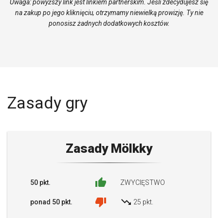
Uwaga: powyższy link jest linkiem partnerskim. Jeśli zdecydujesz się
na zakup po jego kliknięciu, otrzymamy niewielką prowizję. Ty nie
ponosisz żadnych dodatkowych kosztów.
Zasady gry
Zasady Mölkky
thumb_up
50 pkt.
ZWYCIĘSTWO
thumb_down
trending_down
ponad 50 pkt.
25 pkt.