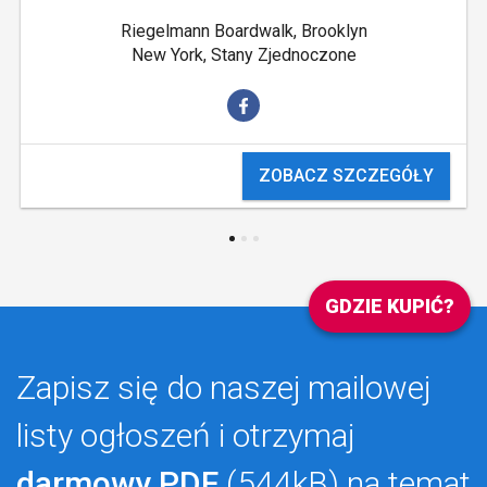
Riegelmann Boardwalk, Brooklyn
New York, Stany Zjednoczone
ZOBACZ SZCZEGÓŁY
GDZIE KUPIĆ?
Zapisz się do naszej mailowej
listy ogłoszeń i otrzymaj
darmowy PDF
(544kB) na temat