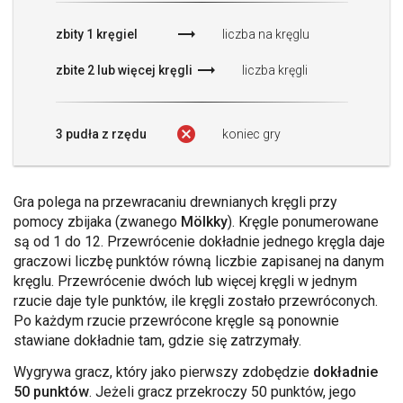
trending_flat
zbity 1 kręgiel
liczba na kręglu
trending_flat
zbite 2 lub więcej kręgli
liczba kręgli
cancel
3 pudła z rzędu
koniec gry
Gra polega na przewracaniu drewnianych kręgli przy
pomocy zbijaka (zwanego
Mölkky
). Kręgle ponumerowane
są od 1 do 12. Przewrócenie dokładnie jednego kręgla daje
graczowi liczbę punktów równą liczbie zapisanej na danym
kręglu. Przewrócenie dwóch lub więcej kręgli w jednym
rzucie daje tyle punktów, ile kręgli zostało przewróconych.
Po każdym rzucie przewrócone kręgle są ponownie
stawiane dokładnie tam, gdzie się zatrzymały.
Wygrywa gracz, który jako pierwszy zdobędzie
dokładnie
50 punktów
. Jeżeli gracz przekroczy 50 punktów, jego