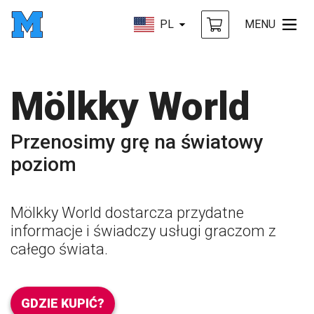
PL
MENU
Mölkky World
Przenosimy grę na światowy
poziom
Mölkky World dostarcza przydatne
informacje i świadczy usługi graczom z
całego świata.
GDZIE KUPIĆ?