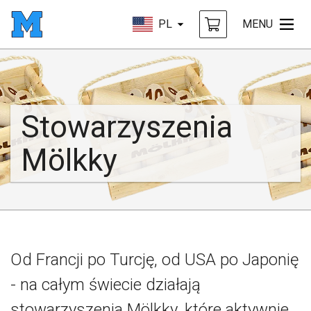
PL
MENU
Stowarzyszenia
Mölkky
Od Francji po Turcję, od USA po Japonię
- na całym świecie działają
stowarzyszenia Mölkky, które aktywnie