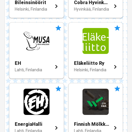
Bileinsinöörit
Cobra Hyvinkäää
Helsinki, Finlandia
Hyvinkää, Finlandia
EH
Eläkeliitto Ry
Lahti, Finlandia
Helsinki, Finlandia
EnergiaHalli
Finnish Mölkky Association - Mölkkyliitto
Lahti, Finlandia
Lahti, Finlandia