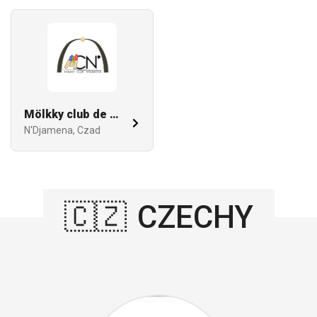
Mölkky club de N'Djamena
N'Djamena, Czad
🇨🇿
CZECHY