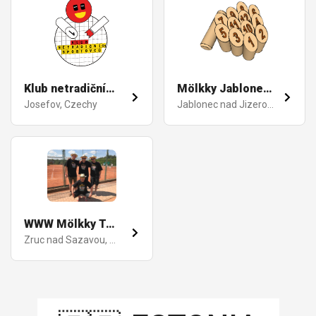
Klub netradičních sportovců
Mölkky Jablonec nad Jizerou
Josefov, Czechy
Jablonec nad Jizerou, Czechy
WWW Mölkky Team
Zruc nad Sazavou, Czechy