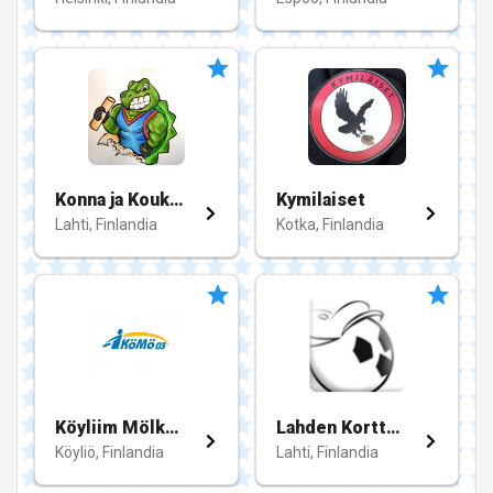
Konna ja Koukku
Kymilaiset
Lahti, Finlandia
Kotka, Finlandia
Köyliim Mölkky 03
Lahden Kortteliliiga
Köyliö, Finlandia
Lahti, Finlandia