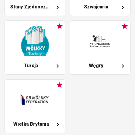
Stany Zjednoczone
Szwajcaria
Turcja
Węgry
Wielka Brytania