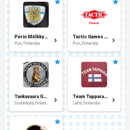
Porin Mölkkyseura
Tactic Games Oy
Pori, Finlandia
Pori, Finlandia
Tankavaara Gold Village
Team Tappara "mölkkyporukka"
Sodankylä, Finlandia
Lahti, Finlandia