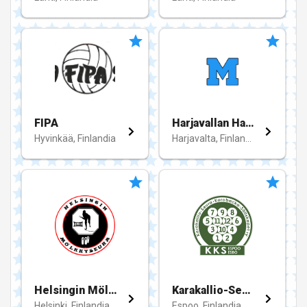
FIPA
Harjavallan Haka ry
Hyvinkää, Finlandia
Harjavalta, Finlandia
Helsingin Mölkkyseura - HMS ry
Karakallio-Seura
Helsinki, Finlandia
Espoo, Finlandia