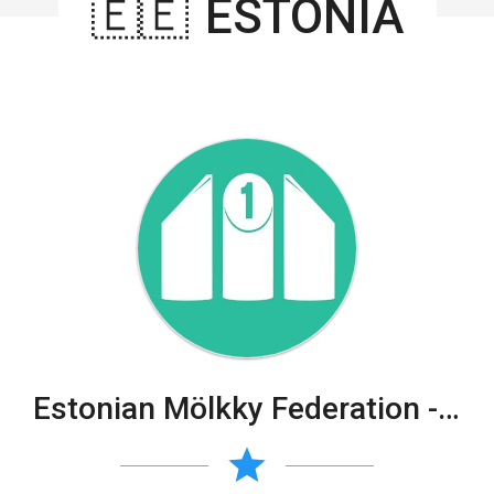
🇪🇪
ESTONIA
Estonian Mölkky Federation - Eesti Mölkky Klubide Liit