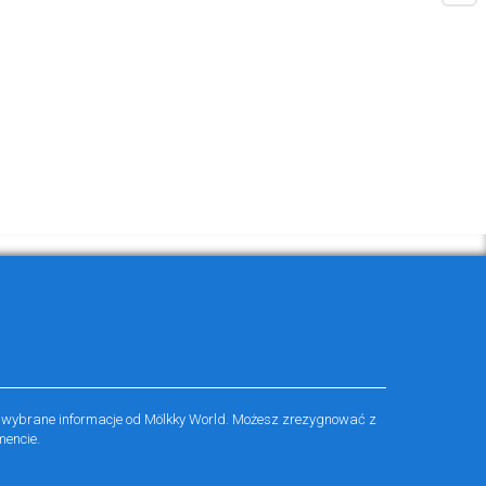
 wybrane informacje od Mölkky World. Możesz zrezygnować z
encie.