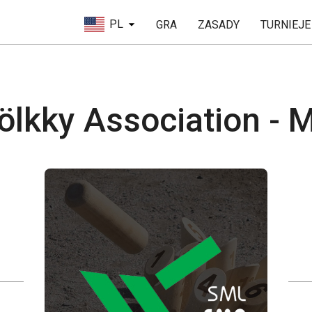
PL
GRA
ZASADY
TURNIEJE
lkky Association - M