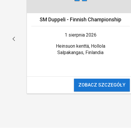
SM Duppeli - Finnish Championship
1 sierpnia 2026
Heinsuon kenttä, Hollola
Salpakangas, Finlandia
ÓŁY
ZOBACZ SZCZEGÓŁY