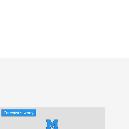
Zarchiwizowany
Zarc