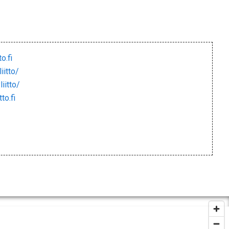
o.fi
itto/
iitto/
to.fi