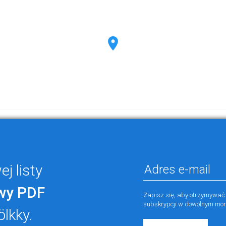
j listy
wy PDF
Zapisz się, aby otrzymywać
subskrypcji w dowolnym mom
ölkky.