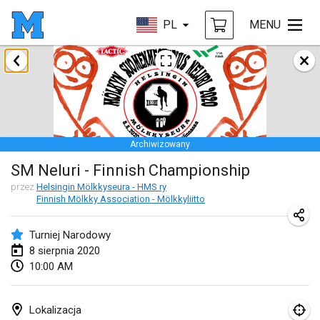
PL
MENU
styczeń 2020
New Year's Throw Mölkky
1 sty 2020
|
Czechy
Archiwizowany
Tournoi Mixte ASPTTOM
SM Neluri - Finnish Championship
11 sty 2020
|
Francja
przez
Helsingin Mölkkyseura - HMS ry
Finnish Mölkky Association - Mölkkyliitto
Morukku tama League
12 sty 2020
|
Japonia
Turniej Narodowy
8 sierpnia 2020
Ystävyysturnaus
10:00 AM
18 sty 2020
|
Finlandia
Individuel du Garo
Lokalizacja