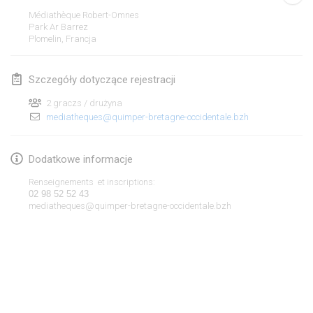
19 sty 2020
|
Francja
Médiathèque Robert-Omnes
Park Ar Barrez
Tournoi d'Hiver
Plomelin
,
Francja
25 sty 2020
|
Francja
Szczegóły dotyczące rejestracji
Tournoi de Mölkky - Lesfous Dubâtonvaigeois
25 sty 2020
|
Francja
2 graczs / drużyna
mediatheques@quimper-bretagne-occidentale.bzh
luty 2020
Dodatkowe informacje
Open de l'Ourse
Renseignements et inscriptions:
1 lut 2020
|
Belgia
02 98 52 52 43
mediatheques@quimper-bretagne-occidentale.bzh
Möl'Krêpes
1 lut 2020
|
Francja
Liekki Cup
Lista widoku
1 lut 2020
|
Finlandia
Wyświetlanie
166
turniejów
Kuratorowany przez
Mölkk Your World