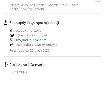
19 sty 2020
|
Francja
Minami Mùno Běn Disaster Prevention Park - Osaka
Osaka - Yao City
,
Japonia
Tournoi d'Hiver
25 sty 2020
|
Francja
Szczegóły dotyczące rejestracji
Tournoi de Mölkky - Lesfous Dubâtonvaigeois
5000 JPY / drużyna
25 sty 2020
|
Francja
2 (+2) graczs / drużyna
info@molkky-osaka.net
Max. liczba drużyn: 64 drużyna
luty 2020
29 lutego 2020
Rejestracja do
:
Open de l'Ourse
1 lut 2020
|
Belgia
Dodatkowe informacje
POSTPONED
Möl'Krêpes
1 lut 2020
|
Francja
Liekki Cup
Lista widoku
1 lut 2020
|
Finlandia
Wyświetlanie
166
turniejów
Kuratorowany przez
Mölkk Your World