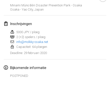
19 jan. 2020
|
Frankrijk
Minami Mùno Běn Disaster Prevention Park - Osaka
Osaka - Yao City
,
Japan
Tournoi d'Hiver
25 jan. 2020
|
Frankrijk
Inschrijvingen
Tournoi de Mölkky - Lesfous Dubâtonvaigeois
5000 JPY / ploeg
25 jan. 2020
|
Frankrijk
2 (+2) spelers / ploeg
info@molkky-osaka.net
Capaciteit: 64 ploegen
februari 2020
29 februari 2020
Deadline
:
Open de l'Ourse
1 feb. 2020
|
België
Bijkomende informatie
POSTPONED
Möl'Krêpes
1 feb. 2020
|
Frankrijk
Liekki Cup
Weergave lijst
1 feb. 2020
|
Finland
166
tornooien weergegeven
Samengesteld door
Mölkk Your World