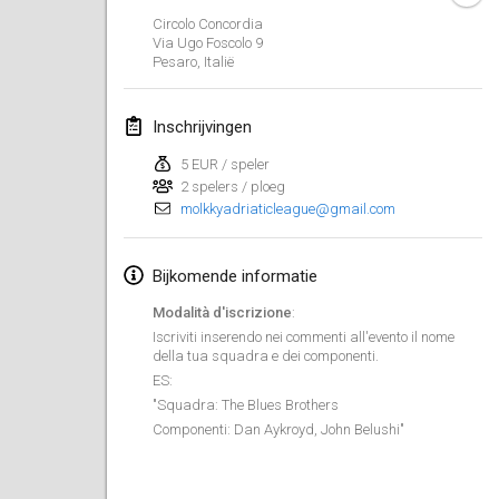
19 jan. 2020
|
Frankrijk
Circolo Concordia
Via Ugo Foscolo
9
Tournoi d'Hiver
Pesaro
,
Italië
25 jan. 2020
|
Frankrijk
Inschrijvingen
Tournoi de Mölkky - Lesfous Dubâtonvaigeois
25 jan. 2020
|
Frankrijk
5 EUR / speler
2 spelers / ploeg
molkkyadriaticleague@gmail.com
februari 2020
Open de l'Ourse
Bijkomende informatie
1 feb. 2020
|
België
Modalità d'iscrizione
:
Iscriviti inserendo nei commenti all'evento il nome
Möl'Krêpes
della tua squadra e dei componenti.
1 feb. 2020
|
Frankrijk
ES:
"Squadra: The Blues Brothers
Componenti: Dan Aykroyd, John Belushi"
Liekki Cup
1 feb. 2020
|
Finland