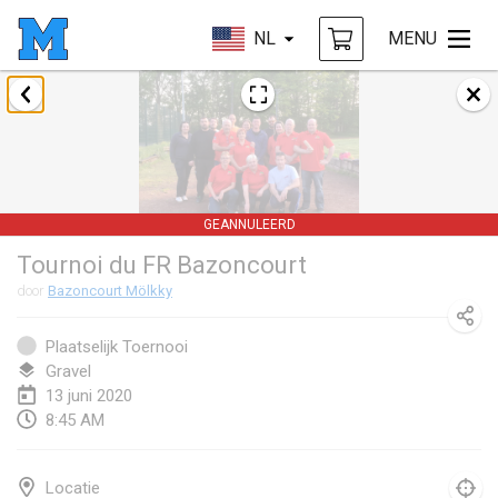
NL
MENU
januari 2020
New Year's Throw Mölkky
1 jan. 2020
|
Tsjechië
GEANNULEERD
Tournoi Mixte ASPTTOM
Tournoi du FR Bazoncourt
11 jan. 2020
|
Frankrijk
door
Bazoncourt Mölkky
Morukku tama League
12 jan. 2020
|
Japan
Plaatselijk Toernooi
Gravel
Ystävyysturnaus
13 juni 2020
8:45 AM
18 jan. 2020
|
Finland
Individuel du Garo
Locatie