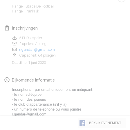
19 jan. 2020
|
Frankrijk
Pange - Stade De Football
Pange
,
Frankrijk
Tournoi d'Hiver
25 jan. 2020
|
Frankrijk
Inschrijvingen
Tournoi de Mölkky - Lesfous Dubâtonvaigeois
5 EUR / speler
25 jan. 2020
|
Frankrijk
2 spelers / ploeg
r.gandar@gmail.com
Capaciteit: 64 ploegen
februari 2020
1 juni 2020
Deadline
:
Open de l'Ourse
1 feb. 2020
|
België
Bijkomende informatie
Inscriptions:  par email uniquement en indiquant:
Möl'Krêpes
- le nomsd’équipe
1 feb. 2020
|
Frankrijk
- le nom des joueurs 
- le club d’appartenance (s’il y a)
- un numéro de téléphone où vous joindre 
Liekki Cup
r.gandar@gmail.com
Weergave lijst
1 feb. 2020
|
Finland
BEKIJK EVENEMENT
166
tornooien weergegeven
Samengesteld door
Mölkk Your World