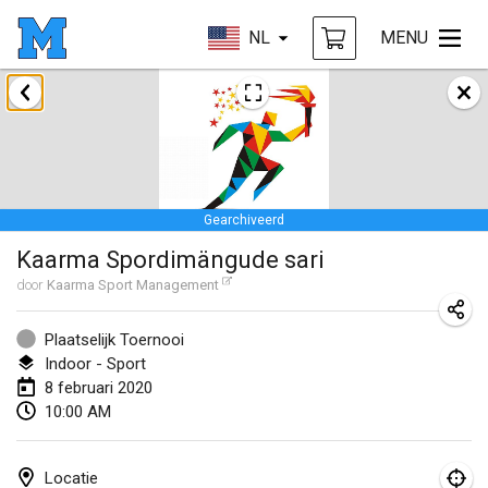
NL
MENU
januari 2020
New Year's Throw Mölkky
1 jan. 2020
|
Tsjechië
Gearchiveerd
Tournoi Mixte ASPTTOM
Kaarma Spordimängude sari
11 jan. 2020
|
Frankrijk
door
Kaarma Sport Management
Morukku tama League
12 jan. 2020
|
Japan
Plaatselijk Toernooi
Indoor - Sport
Ystävyysturnaus
8 februari 2020
10:00 AM
18 jan. 2020
|
Finland
Individuel du Garo
Locatie