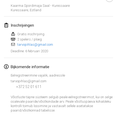
19 jan. 2020
|
Frankrijk
Kaarma Spordimaja Saal - Kuressaare
Kuressaare
,
Estland
Tournoi d'Hiver
25 jan. 2020
|
Frankrijk
Inschrijvingen
Tournoi de Mölkky - Lesfous Dubâtonvaigeois
Gratis inschrijving
25 jan. 2020
|
Frankrijk
2 spelers / ploeg
tarvopihlas@gmail.com
6 februari 2020
Deadline
:
februari 2020
Open de l'Ourse
Bijkomende informatie
1 feb. 2020
|
België
Eelregistreerimine vajalik, aadressile
tarvopihlas@gmail.com
Möl'Krêpes
+372 52 01 611
1 feb. 2020
|
Frankrijk
Võistluste täpne süsteem selgub peale eelregistreerimist, kui on selge
osalevate paaride/võistkondade arv. Peale võistluspäeva kohaloleku
Liekki Cup
Weergave lijst
kontrolli toimub loosimine ja vastavalt sellele asetatakse
1 feb. 2020
|
Finland
paarid/võistkonnad tabelisse.
166
tornooien weergegeven
Samengesteld door
Mölkk Your World