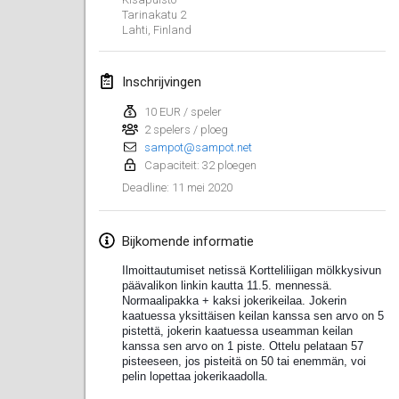
19 jan. 2020
|
Frankrijk
Tarinakatu
2
Lahti
,
Finland
Tournoi d'Hiver
25 jan. 2020
|
Frankrijk
Inschrijvingen
Tournoi de Mölkky - Lesfous Dubâtonvaigeois
10 EUR / speler
25 jan. 2020
2 spelers / ploeg
|
Frankrijk
sampot@sampot.net
Capaciteit: 32 ploegen
februari 2020
11 mei 2020
Deadline
:
Open de l'Ourse
1 feb. 2020
|
België
Bijkomende informatie
Ilmoittautumiset netissä Kortteliliigan mölkkysivun 
Möl'Krêpes
päävalikon linkin kautta 11.5. mennessä.
Normaalipakka + kaksi jokerikeilaa. Jokerin 
1 feb. 2020
|
Frankrijk
kaatuessa yksittäisen keilan kanssa sen arvo on 5 
pistettä, jokerin kaatuessa useamman keilan 
kanssa sen arvo on 1 piste. Ottelu pelataan 57 
Liekki Cup
pisteeseen, jos pisteitä on 50 tai enemmän, voi 
1 feb. 2020
|
Finland
pelin lopettaa jokerikaadolla. 