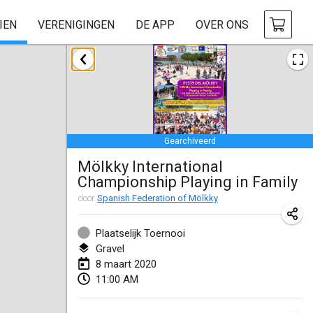
IEN
VERENIGINGEN
DE APP
OVER ONS
januari 2020
New Year's Throw Mölkky
1 jan. 2020
|
Tsjechië
Gearchiveerd
Tournoi Mixte ASPTTOM
Mölkky International
11 jan. 2020
|
Frankrijk
Championship Playing in Family
Morukku tama League
door
Spanish Federation of Mölkky
12 jan. 2020
|
Japan
Plaatselijk Toernooi
Ystävyysturnaus
Gravel
8 maart 2020
18 jan. 2020
|
Finland
11:00 AM
Individuel du Garo