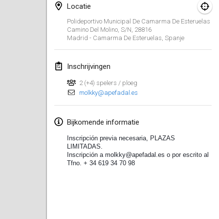
19 jan. 2020
|
Frankrijk
Locatie
Polideportivo Municipal De Camarma De Esteruelas
Tournoi d'Hiver
Camino Del Molino, S/n, 28816
25 jan. 2020
|
Frankrijk
Madrid - Camarma De Esteruelas
,
Spanje
Tournoi de Mölkky - Lesfous Dubâtonvaigeois
Inschrijvingen
25 jan. 2020
|
Frankrijk
2 (+4) spelers / ploeg
molkky@apefadal.es
februari 2020
Open de l'Ourse
Bijkomende informatie
1 feb. 2020
|
België
Inscripción previa necesaria, PLAZAS 
LIMITADAS. 
Inscripción a molkky@apefadal.es o por escrito al 
Möl'Krêpes
Tfno. + 34 619 34 70 98
1 feb. 2020
|
Frankrijk
Liekki Cup
1 feb. 2020
|
Finland