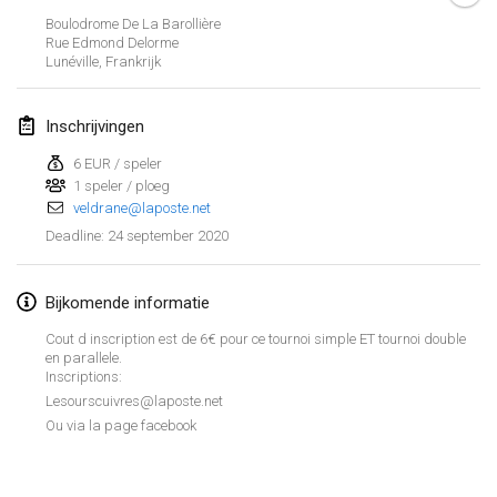
19 jan. 2020
|
Frankrijk
Boulodrome De La Barollière
Rue Edmond Delorme
Tournoi d'Hiver
Lunéville
,
Frankrijk
25 jan. 2020
|
Frankrijk
Inschrijvingen
Tournoi de Mölkky - Lesfous Dubâtonvaigeois
25 jan. 2020
|
Frankrijk
6 EUR / speler
1 speler / ploeg
veldrane@laposte.net
februari 2020
24 september 2020
Deadline
:
Open de l'Ourse
1 feb. 2020
|
België
Bijkomende informatie
Cout d inscription est de 6€ pour ce tournoi simple ET tournoi double
Möl'Krêpes
en parallele.
Inscriptions:
1 feb. 2020
|
Frankrijk
Lesourscuivres@laposte.net
Ou via la page facebook
Liekki Cup
Weergave lijst
1 feb. 2020
|
Finland
166
tornooien weergegeven
Samengesteld door
Mölkk Your World