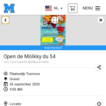
NL
MENU
januari 2020
New Year's Throw Mölkky
1 jan. 2020
|
Tsjechië
Gearchiveerd
Tournoi Mixte ASPTTOM
Open de Mölkky du 54
11 jan. 2020
|
Frankrijk
door
Ours Cuivrés Mölkky & Kübb
Morukku tama League
12 jan. 2020
|
Japan
Plaatselijk Toernooi
Gravel
Ystävyysturnaus
26 september 2020
9:00 AM
18 jan. 2020
|
Finland
Individuel du Garo
Locatie