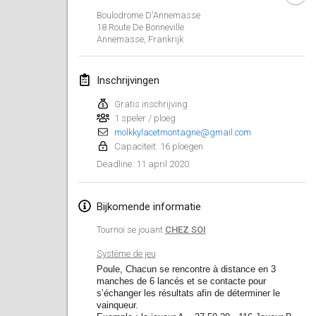
19 jan. 2020
|
Frankrijk
Boulodrome D'Annemasse
18 Route De Bonneville
Tournoi d'Hiver
Annemasse
,
Frankrijk
25 jan. 2020
|
Frankrijk
Inschrijvingen
Tournoi de Mölkky - Lesfous Dubâtonvaigeois
25 jan. 2020
|
Frankrijk
Gratis inschrijving
1 speler / ploeg
molkkylacetmontagne@gmail.com
februari 2020
Capaciteit: 16 ploegen
11 april 2020
Deadline
:
Open de l'Ourse
1 feb. 2020
|
België
Bijkomende informatie
Möl'Krêpes
Tournoi se jouant
CHEZ SOI
1 feb. 2020
|
Frankrijk
Système de jeu
Poule, Chacun se rencontre à distance en 3
Liekki Cup
manches de 6 lancés et se contacte pour
1 feb. 2020
|
Finland
s’échanger les résultats afin de déterminer le
vainqueur.