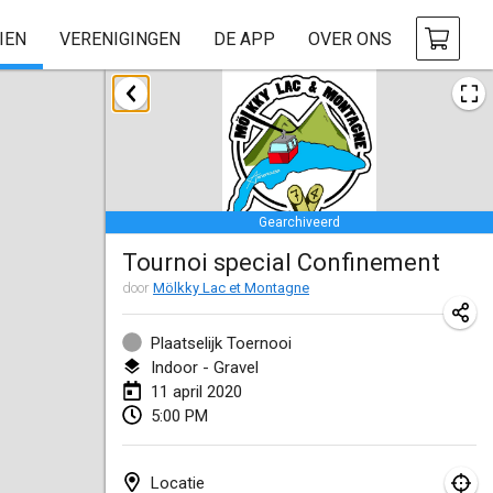
IEN
VERENIGINGEN
DE APP
OVER ONS
januari 2020
New Year's Throw Mölkky
1 jan. 2020
|
Tsjechië
Gearchiveerd
Tournoi Mixte ASPTTOM
Tournoi special Confinement
11 jan. 2020
|
Frankrijk
door
Mölkky Lac et Montagne
Morukku tama League
12 jan. 2020
|
Japan
Plaatselijk Toernooi
Indoor - Gravel
Ystävyysturnaus
11 april 2020
5:00 PM
18 jan. 2020
|
Finland
Individuel du Garo
Locatie