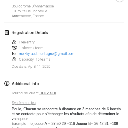
Jan 19, 2020
|
France
Boulodrome D'Annemasse
18 Route De Bonneville
Tournoi d'Hiver
Annemasse
,
France
Jan 25, 2020
|
France
Registration Details
Tournoi de Mölkky - Lesfous Dubâtonvaigeois
Jan 25, 2020
|
France
Free entry
1 player / team
molkkylacetmontagne@gmail.com
February 2020
Capacity: 16 teams
April 11, 2020
Due date
:
Open de l'Ourse
Feb 1, 2020
|
Belgium
Additional Info
Möl'Krêpes
Tournoi se jouant
CHEZ SOI
Feb 1, 2020
|
France
Système de jeu
Poule, Chacun se rencontre à distance en 3 manches de 6 lancés
Liekki Cup
View list
et se contacte pour s’échanger les résultats afin de déterminer le
Feb 1, 2020
|
Finland
vainqueur.
Exemple : le joueur A = 37-50-29 =116 Joueur B= 36-42-31 =109
Showing
166
tournaments
Curated by
Mölkk Your World