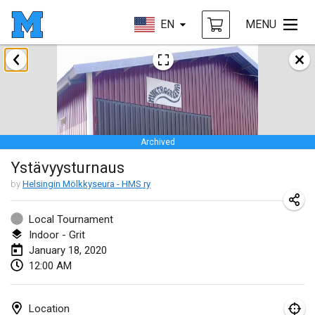
EN
MENU
January 2020
New Year's Throw Mölkky
Jan 1, 2020
|
Czech Republic
Archived
Tournoi Mixte ASPTTOM
Ystävyysturnaus
Jan 11, 2020
|
France
by
Helsingin Mölkkyseura - HMS ry
Morukku tama League
Jan 12, 2020
|
Japan
Local Tournament
Indoor - Grit
Ystävyysturnaus
January 18, 2020
12:00 AM
Jan 18, 2020
|
Finland
Individuel du Garo
Location