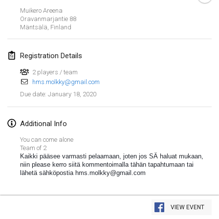
Jan 19, 2020
|
France
Muikero Areena
Oravanmarjantie 88
Tournoi d'Hiver
Mäntsälä
,
Finland
Jan 25, 2020
|
France
Registration Details
Tournoi de Mölkky - Lesfous Dubâtonvaigeois
Jan 25, 2020
|
France
2 players / team
hms.molkky@gmail.com
January 18, 2020
Due date
:
February 2020
Open de l'Ourse
Additional Info
Feb 1, 2020
|
Belgium
You can come alone
Team of 2
Möl'Krêpes
Kaikki pääsee varmasti pelaamaan, joten jos SÄ haluat mukaan, 
niin please kerro siitä kommentoimalla tähän tapahtumaan tai 
Feb 1, 2020
|
France
lähetä sähköpostia hms.molkky@gmail.com
Liekki Cup
View list
Feb 1, 2020
|
Finland
VIEW EVENT
Showing
166
tournaments
Curated by
Mölkk Your World