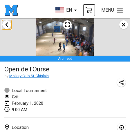
EN
MENU
January 2020
New Year's Throw Mölkky
Jan 1, 2020
|
Czech Republic
Archived
Tournoi Mixte ASPTTOM
Open de l'Ourse
Jan 11, 2020
|
France
by
Mölkky Club St-Ghislain
Morukku tama League
Jan 12, 2020
|
Japan
Local Tournament
Grit
Ystävyysturnaus
February 1, 2020
9:00 AM
Jan 18, 2020
|
Finland
Individuel du Garo
Location