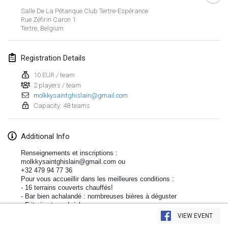
Jan 19, 2020
|
France
Salle De La Pétanque Club Tertre-Espérance
Rue Zéfirin Caron
1
Tournoi d'Hiver
Tertre
,
Belgium
Jan 25, 2020
|
France
Registration Details
Tournoi de Mölkky - Lesfous Dubâtonvaigeois
Jan 25, 2020
|
France
10 EUR / team
2 players / team
molkkysaintghislain@gmail.com
February 2020
Capacity: 48 teams
Open de l'Ourse
Additional Info
Feb 1, 2020
|
Belgium
Renseignements et inscriptions : 
Möl'Krêpes
molkkysaintghislain@gmail.com ou 
+32 479 94 77 36
Feb 1, 2020
|
France
Pour vous accueillir dans les meilleures conditions :
- 16 terrains couverts chauffés!
- Bar bien achalandé : nombreuses bières à déguster
Liekki Cup
View list
- Friterie et sandwichs
Feb 1, 2020
|
Finland
- et bonne humeur des organisateurs! :-)
VIEW EVENT
Showing
166
tournaments
Curated by
Mölkk Your World