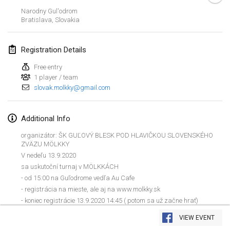
Jan 19, 2020
|
France
Narodny Gul'odrom
Bratislava
,
Slovakia
Tournoi d'Hiver
Jan 25, 2020
|
France
Registration Details
Tournoi de Mölkky - Lesfous Dubâtonvaigeois
Free entry
Jan 25, 2020
|
France
1 player / team
slovak.molkky@gmail.com
February 2020
Additional Info
Open de l'Ourse
organizátor: ŠK GUĽOVÝ BLESK POD HLAVIČKOU SLOVENSKÉHO
Feb 1, 2020
|
Belgium
ZVÄZU MÖLKKY
V nedeľu 13.9.2020
Möl'Krêpes
sa uskutoční turnaj v MÖLKKÁCH
Feb 1, 2020
|
France
- od 15:00 na Guľodrome vedľa Au Cafe
- registrácia na mieste, ale aj na www.molkky.sk
Liekki Cup
- koniec registrácie 13.9.2020 14:45 ( potom sa už začne hrať)
View list
- systém 5 kôl swiss potom vyhodnotenie PRVÉ TRI MIESTA CENY!!!
Feb 1, 2020
|
Finland
VIEW EVENT
-VSTUPNÉ JE DOBROVOĽNÉ, ( na podporu Mölkky a náklady na
Showing
166
tournaments
Curated by
Mölkk Your World