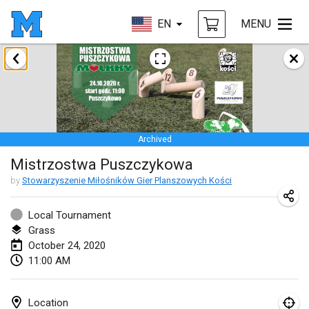
EN
MENU
January 2020
New Year's Throw Mölkky
Jan 1, 2020
|
Czech Republic
Archived
Tournoi Mixte ASPTTOM
Mistrzostwa Puszczykowa
Jan 11, 2020
|
France
by
Stowarzyszenie Miłośników Gier Planszowych Kości
Morukku tama League
Jan 12, 2020
|
Japan
Local Tournament
Grass
Ystävyysturnaus
October 24, 2020
11:00 AM
Jan 18, 2020
|
Finland
Individuel du Garo
Location