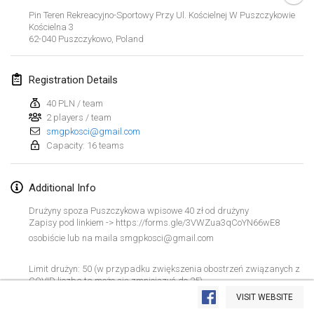
Jan 19, 2020
|
France
Pin Teren Rekreacyjno-Sportowy Przy Ul. Kościelnej W Puszczykowie
Kościelna
3
Tournoi d'Hiver
62-040 Puszczykowo
,
Poland
Jan 25, 2020
|
France
Registration Details
Tournoi de Mölkky - Lesfous Dubâtonvaigeois
Jan 25, 2020
|
France
40 PLN / team
2 players / team
smgpkosci@gmail.com
February 2020
Capacity: 16 teams
Open de l'Ourse
Additional Info
Feb 1, 2020
|
Belgium
Drużyny spoza Puszczykowa wpisowe 40 zł od drużyny
Möl'Krêpes
Zapisy pod linkiem -> https://forms.gle/3VWZua3qCoYN66wE8
osobiście lub na maila smgpkosci@gmail.com
Feb 1, 2020
|
France
Limit drużyn: 50 (w przypadku zwiększenia obostrzeń związanych z
Liekki Cup
View list
COVID liczba ta może się zmniejszyć do 25).
Feb 1, 2020
|
Finland
VISIT WEBSITE
Showing
166
tournaments
Curated by
Mölkk Your World