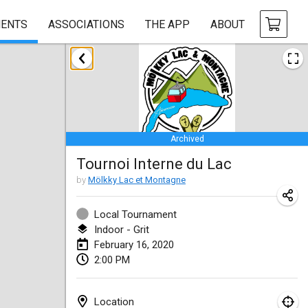
ENTS
ASSOCIATIONS
THE APP
ABOUT
January 2020
New Year's Throw Mölkky
Jan 1, 2020
|
Czech Republic
Archived
Tournoi Mixte ASPTTOM
Tournoi Interne du Lac
Jan 11, 2020
|
France
by
Mölkky Lac et Montagne
Morukku tama League
Jan 12, 2020
|
Japan
Local Tournament
Indoor - Grit
Ystävyysturnaus
February 16, 2020
2:00 PM
Jan 18, 2020
|
Finland
Individuel du Garo
Location