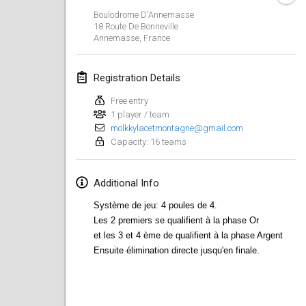
Jan 19, 2020
|
France
Boulodrome D'Annemasse
18 Route De Bonneville
Tournoi d'Hiver
Annemasse
,
France
Jan 25, 2020
|
France
Registration Details
Tournoi de Mölkky - Lesfous Dubâtonvaigeois
Jan 25, 2020
|
France
Free entry
1 player / team
molkkylacetmontagne@gmail.com
February 2020
Capacity: 16 teams
Open de l'Ourse
Additional Info
Feb 1, 2020
|
Belgium
Système de jeu: 4 poules de 4.
Möl'Krêpes
Les 2 premiers se qualifient à la phase Or
Feb 1, 2020
|
France
et les 3 et 4 ème de qualifient à la phase Argent
Ensuite élimination directe jusqu'en finale.
Liekki Cup
Feb 1, 2020
|
Finland