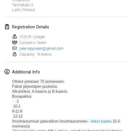
Jan 19, 2020
|
France
Tarinakatu
2
Lahti
,
Finland
Tournoi d'Hiver
Jan 25, 2020
|
France
Registration Details
Tournoi de Mölkky - Lesfous Dubâtonvaigeois
10 EUR / player
Jan 25, 2020
2 players / team
|
France
jake.ropponen@gmail.com
Capacity: 16 teams
February 2020
Additional Info
Open de l'Ourse
Feb 1, 2020
|
Belgium
Ottelut pelataan 70 pisteeseen.
Pakat järjestäjien puolesta.
Alkulohkot, A-kaavio ja B-kaavio.
Möl'Krêpes
Bonapakka:
Feb 1, 2020
|
France
2
10-1
9-11-9
Liekki Cup
View list
12-12
Feb 1, 2020
|
Finland
Ilmoittautumiset päävalikon ilmoittautuminen -
linkin kautta
15.6.
mennessä.
Showing
166
tournaments
Curated by
Mölkk Your World