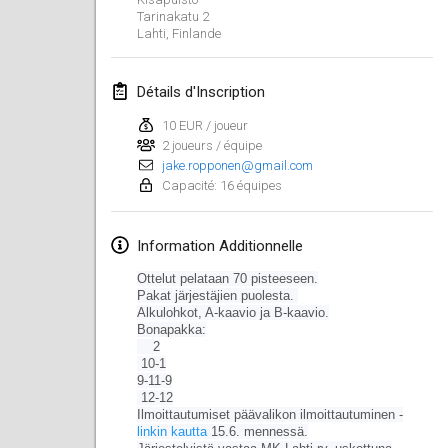
19 janv. 2020
|
France
Tarinakatu
2
Lahti
,
Finlande
Tournoi d'Hiver
25 janv. 2020
|
France
Détails d'Inscription
Tournoi de Mölkky - Lesfous Dubâtonvaigeois
10 EUR / joueur
25 janv. 2020
2 joueurs / équipe
|
France
jake.ropponen@gmail.com
Capacité: 16 équipes
février 2020
Information Additionnelle
Open de l'Ourse
1 févr. 2020
|
Belgique
Ottelut pelataan 70 pisteeseen.
Pakat järjestäjien puolesta.
Alkulohkot, A-kaavio ja B-kaavio.
Möl'Krêpes
Bonapakka:
1 févr. 2020
|
France
2
10-1
9-11-9
Liekki Cup
12-12
1 févr. 2020
|
Finlande
Ilmoittautumiset päävalikon ilmoittautuminen -
linkin kautta
15.6. mennessä.