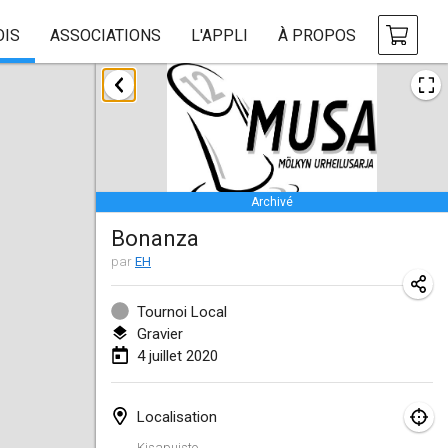
OIS
ASSOCIATIONS
L'APPLI
À PROPOS
janvier 2020
New Year's Throw Mölkky
1 janv. 2020
|
République tchèque
Archivé
Tournoi Mixte ASPTTOM
Bonanza
11 janv. 2020
|
France
par
EH
Morukku tama League
12 janv. 2020
|
Japon
Tournoi Local
Gravier
Ystävyysturnaus
4 juillet 2020
18 janv. 2020
|
Finlande
Localisation
Individuel du Garo
Kisapuisto