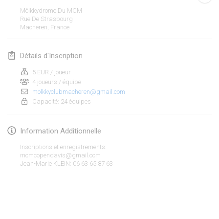
19 janv. 2020
|
France
Mölkkydrome Du MCM
Rue De Strasbourg
Tournoi d'Hiver
Macheren
,
France
25 janv. 2020
|
France
Détails d'Inscription
Tournoi de Mölkky - Lesfous Dubâtonvaigeois
25 janv. 2020
|
France
5 EUR / joueur
4 joueurs / équipe
molkkyclubmacheren@gmail.com
février 2020
Capacité: 24 équipes
Open de l'Ourse
Information Additionnelle
1 févr. 2020
|
Belgique
Inscriptions et enregistrements:
Möl'Krêpes
mcmcopendavis@gmail.com
Jean-Marie KLEIN: 06 63 65 87 63
1 févr. 2020
|
France
Liekki Cup
Afficher la liste
1 févr. 2020
|
Finlande
Montrant
166
tournois
Maintenu par
Mölkk Your World