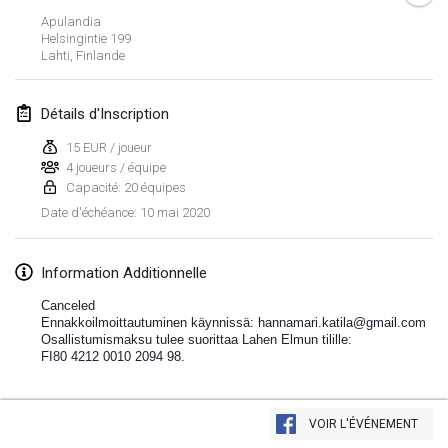
19 janv. 2020
|
France
Apulandia
Helsingintie
199
Tournoi d'Hiver
Lahti
,
Finlande
25 janv. 2020
|
France
Détails d'Inscription
Tournoi de Mölkky - Lesfous Dubâtonvaigeois
25 janv. 2020
|
France
15 EUR / joueur
4 joueurs / équipe
Capacité: 20 équipes
février 2020
10 mai 2020
Date d'échéance
:
Open de l'Ourse
1 févr. 2020
|
Belgique
Information Additionnelle
Canceled
Möl'Krêpes
Ennakkoilmoittautuminen käynnissä: hannamari.katila@gmail.com
Osallistumismaksu tulee suorittaa Lahen Elmun tilille:
1 févr. 2020
|
France
FI80 4212 0010 2094 98. 
Liekki Cup
Afficher la liste
1 févr. 2020
|
Finlande
VOIR L'ÉVÉNEMENT
Montrant
166
tournois
Maintenu par
Mölkk Your World