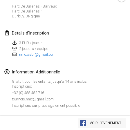
19 janv. 2020
|
France
Parc De Julienas - Barvaux
Parc De Julienas
1
Tournoi d'Hiver
Durbuy
,
Belgique
25 janv. 2020
|
France
Détails d'Inscription
Tournoi de Mölkky - Lesfous Dubâtonvaigeois
25 janv. 2020
|
France
3 EUR / joueur
2 joueurs / équipe
nmc.asbl@gmail.com
février 2020
Open de l'Ourse
Information Additionnelle
1 févr. 2020
|
Belgique
Gratuit pour les enfants jusqu'à 14 ans inclus
Inscriptions:
Möl'Krêpes
+32 (0) 488 482 716
1 févr. 2020
|
France
tournois.nmc@gmail.com
Inscriptions sur place également possible
Liekki Cup
Afficher la liste
1 févr. 2020
|
Finlande
VOIR L'ÉVÉNEMENT
Montrant
166
tournois
Maintenu par
Mölkk Your World