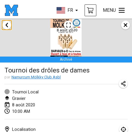
FR
MENU
janvier 2020
New Year's Throw Mölkky
1 janv. 2020
|
République tchèque
Archivé
Tournoi Mixte ASPTTOM
Tournoi des drôles de dames
11 janv. 2020
|
France
par
Namurcum Mölkky Club Asbl
Morukku tama League
12 janv. 2020
|
Japon
Tournoi Local
Gravier
Ystävyysturnaus
8 août 2020
10:00 AM
18 janv. 2020
|
Finlande
Individuel du Garo
Localisation